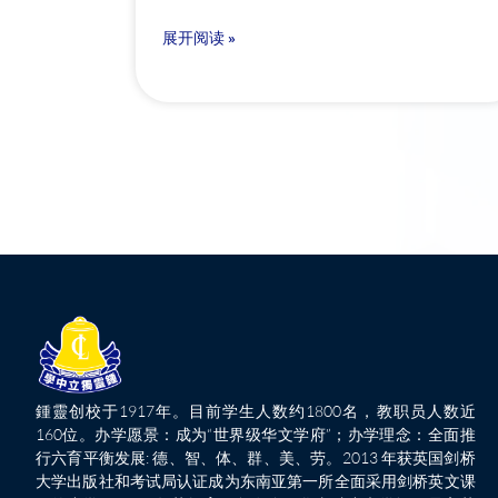
展开阅读 »
鍾靈创校于1917年。目前学生人数约1800名，教职员人数近
160位。办学愿景：成为“世界级华文学府”；办学理念：全面推
行六育平衡发展: 德、智、体、群、美、劳。2013 年获英国剑桥
大学出版社和考试局认证成为东南亚第一所全面采用剑桥英文课