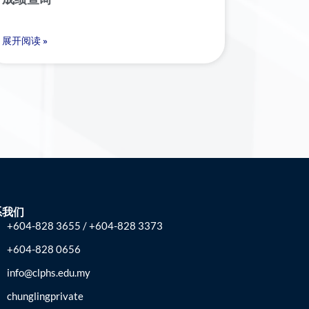
展开阅读 »
系我们
+604-828 3655 / +604-828 3373
+604-828 0656
info@clphs.edu.my
chunglingprivate