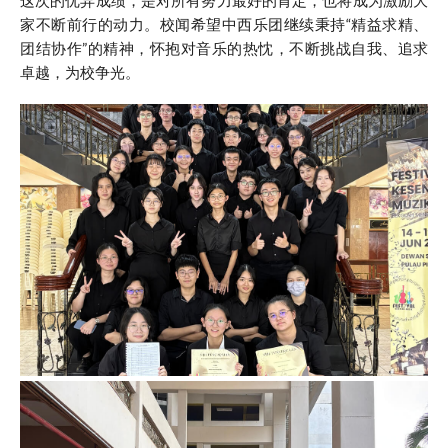
家不断前行的动力。校闻希望中西乐团继续秉持“精益求精、
团结协作”的精神，怀抱对音乐的热忱，不断挑战自我、追求
卓越，为校争光。