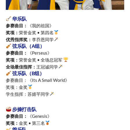
华乐队
参赛曲目：
《我的祖国》
奖项：
荣誉金奖 • 第四名
优秀指挥奖：
李乔恩同学
弦乐队（A组）
参赛曲目：
《Perseus》
奖项：
荣誉金奖 • 全场总冠军
全场最佳指挥：
王冠诚同学
弦乐队（B组）
参赛曲目：《Its A Small World》
奖项：金奖
学生指挥：苏婧芊同学
步操打击队
参赛曲目：
《Genesis》
奖项：
金奖 • 第三名
管乐队