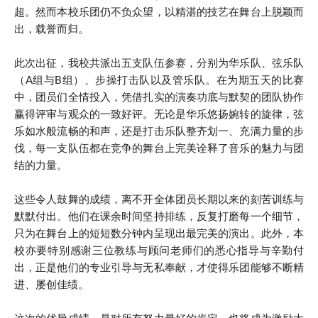
超。然而本校乐团仍不负众望，以精湛的技艺在舞台上脱颖而
出，载誉而归。
此次出征，我校共派出五支队伍参赛，分别为华乐队、弦乐队
（A组与B组）、步操打击队以及管乐队。在为期五天的比赛
中，团员们全情投入，凭借扎实的演奏功底与默契的团队协作
赢得评审与观众的一致好评。无论是华乐悠扬婉转的旋律，弦
乐如水般流畅的和声，还是打击乐队整齐划一、充满力量的步
伐，每一支队伍都在竞争的舞台上完美诠释了音乐的魅力与团
结的力量。
这些令人鼓舞的成绩，离不开全体团员长期以来的刻苦训练与
默默付出。他们在课余时间坚持排练，反复打磨每一个细节，
只为在舞台上的短短数分钟内呈现出最完美的演出。此外，本
校亦要特别感谢三位教练与顾问老师们的悉心指导与辛勤付
出，正是他们的专业引导与无私奉献，才使得乐团能够不断精
进、屡创佳绩。
这次的优异成绩，是对所有努力最好的肯定，也将成为激励大