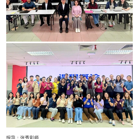
报导：张秀彩师