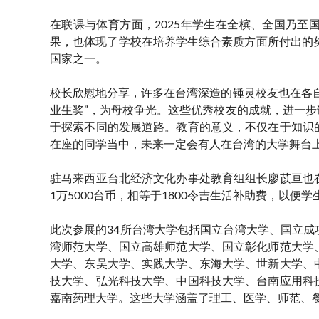
在联课与体育方面，2025年学生在全槟、全国乃至
果，也体现了学校在培养学生综合素质方面所付出的努
国家之一。
校长欣慰地分享，许多在台湾深造的锺灵校友也在各
业生奖”，为母校争光。这些优秀校友的成就，进一
于探索不同的发展道路。教育的意义，不仅在于知识
在座的同学当中，未来一定会有人在台湾的大学舞台
驻马来西亚台北经济文化办事处教育组组长廖苡亘也
1万5000台币，相等于1800令吉生活补助费，以
此次参展的34所台湾大学包括国立台湾大学、国立
湾师范大学、国立高雄师范大学、国立彰化师范大学
大学、东吴大学、实践大学、东海大学、世新大学、
技大学、弘光科技大学、中国科技大学、台南应用科
嘉南药理大学。这些大学涵盖了理工、医学、师范、