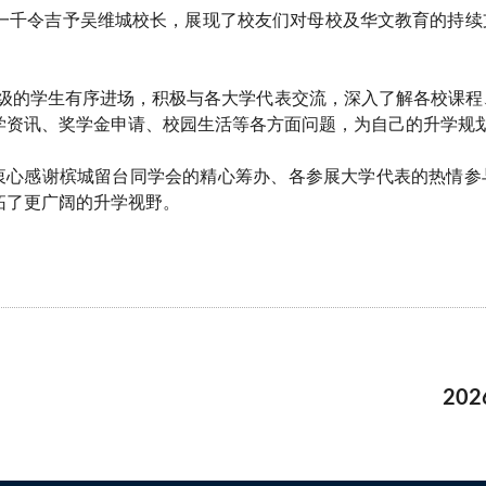
一千令吉予吴维城校长，展现了校友们对母校及华文教育的持续
班级的学生有序进场，积极与各大学代表交流，深入了解各校课
学资讯、奖学金申请、校园生活等各方面问题，为自己的升学规
中衷心感谢槟城留台同学会的精心筹办、各参展大学代表的热情参
拓了更广阔的升学视野。
20