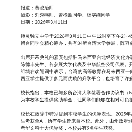
报道：黄骏治师
摄影：刘秀燕师、曾榆雁同学、杨雯绚同学
日期：2026年3月11日
锺灵独立中学于2026年3月11日中午12时至下午2
留台同学会精心筹办，共有34所台湾大学参展，阵容
出席开幕典礼的嘉宾包括驻马来西亚台北经济文化办
陈德丰先生、各参展大学代表及中华航空公司代表。开
维城在欢迎词中表示，台湾的高等教育在马来西亚一
西亚学生提供了多元而优质的升学平台，也培育了许
校长指出，本校已与多所台湾大学签署合作协议书（
为本校学生提供奖助学金，让同学们能够在相对可负
校长在致辞中特别提到本校学生的优异表现。2025年高中
生考获全A，所有学生皆来自本校。此外，由州政府颁
考华文科十大优异奖，本校共有9名学生获奖。