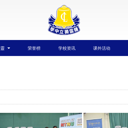
鍾靈
荣誉榜
学校资讯
课外活动