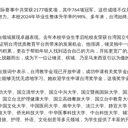
国际赛事中共荣获2177项奖项，其中764项冠军。这些成绩不
力。本校2024年毕业生整体升学率约98%。多年来，台湾始
自领域展现卓越表现。去年本校毕业生李启纶校友荣获台湾国立中
步证明台湾优质教育平台所带来的发展机会。他强调，锺灵独中一
的积累，更在于帮助年轻人找到适合自己的方向，开拓更宽广的
上脱颖而出，成为下一位让锺灵、槟城、乃至马来西亚引以为傲
在致词中表示，台湾教学金现已开放申请，成功申请有关奖学金
便学生能够无忧无虑地学习。她欢迎学生申请台湾奖学金，这项奖学
成功大学、国立清华大学、国立中兴大学、国立暨南国际大学、国
、国立台北护理健康大学、国立高雄餐旅大学、国立台中教育大
中国文化大学、中国医药大学、南华大学、淡江大学、静宜大学
技大学、侨光科技大学、中华医事科技大学、中台科技大学、辅
餐旅、护理、外语、文化创意等多元领域，为学生提供了丰富的