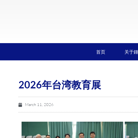
首页
关于
2026年台湾教育展
March 11, 2026