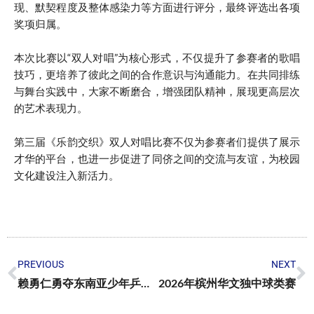
现、默契程度及整体感染力等方面进行评分，最终评选出各项
奖项归属。
本次比赛以“双人对唱”为核心形式，不仅提升了参赛者的歌唱
技巧，更培养了彼此之间的合作意识与沟通能力。在共同排练
与舞台实践中，大家不断磨合，增强团队精神，展现更高层次
的艺术表现力。
第三届《乐韵交织》双人对唱比赛不仅为参赛者们提供了展示
才华的平台，也进一步促进了同侪之间的交流与友谊，为校园
文化建设注入新活力。
PREVIOUS
NEXT
赖勇仁勇夺东南亚少年乒乓锦标赛冠军
2026年槟州华文独中球类赛